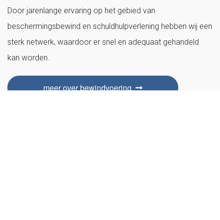
Door jarenlange ervaring op het gebied van
beschermingsbewind en schuldhulpverlening hebben wij een
sterk netwerk, waardoor er snel en adequaat gehandeld
kan worden.
meer over bewindvoering
Ellen van den Heuvel
024 – 720 08 50
e.vandenheuvel@voltabewindvoering.nl
Spreekuur maandag t/m donderdag tussen 9.30 en 12.00